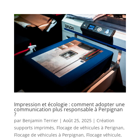
Impression et écologie : comment adopter une
communication plus responsable à Perpignan
?
par
Benjamin Terrier
|
Août 25, 2025
|
Création
supports imprimés
,
Flocage de véhicules à Perignan
,
Flocage de véhicules à Perpignan
,
Flocage véhicule
,