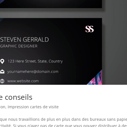
e conseils
ion
,
Impression cartes de visite
n que nous travaillions de plus en plus dans des bureaux sans papie
activité. Si vous n’avez pas de carte que vous pouvez distribuer à de